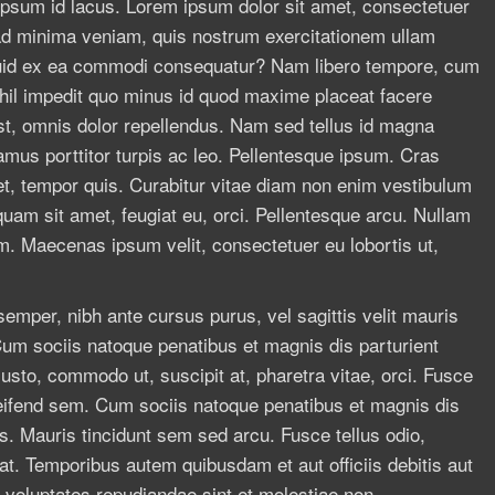
m ipsum id lacus. Lorem ipsum dolor sit amet, consectetuer
 ad minima veniam, quis nostrum exercitationem ullam
liquid ex ea commodi consequatur? Nam libero tempore, cum
ihil impedit quo minus id quod maxime placeat facere
, omnis dolor repellendus. Nam sed tellus id magna
amus porttitor turpis ac leo. Pellentesque ipsum. Cras
et, tempor quis. Curabitur vitae diam non enim vestibulum
iquam sit amet, feugiat eu, orci. Pellentesque arcu. Nullam
um. Maecenas ipsum velit, consectetuer eu lobortis ut,
 semper, nibh ante cursus purus, vel sagittis velit mauris
Cum sociis natoque penatibus et magnis dis parturient
usto, commodo ut, suscipit at, pharetra vitae, orci. Fusce
 eleifend sem. Cum sociis natoque penatibus et magnis dis
s. Mauris tincidunt sem sed arcu. Fusce tellus odio,
at. Temporibus autem quibusdam et aut officiis debitis aut
 voluptates repudiandae sint et molestiae non