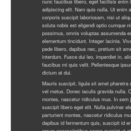
nunc faucibus libero, eget facilisis eni
adipiscing elit. Nam quis nulla. Ut enim
corporis suscipit laboriosam, nisi ut a
soluta nobis est eligendi optio cumque n
possimus, omnis voluptas assumenda est
elementum tincidunt. Integer lacinia. Viv
pede libero, dapibus nec, pretium sit am
interdum. Fusce dui leo, imperdiet in, al
faucibus mi quis velit. Pellentesque ips
dictum at dui.
Mauris suscipit, ligula sit amet pharetra
vel metus. Donec iaculis gravida nulla. 
montes, nascetur ridiculus mus. In sem j
suscipit libero eget elit. Nulla pulvinar
parturient montes, nascetur ridiculus mu
dapibus id fermentum quis, suscipit id er
rerum necessitatibus saepe eveniet ut et