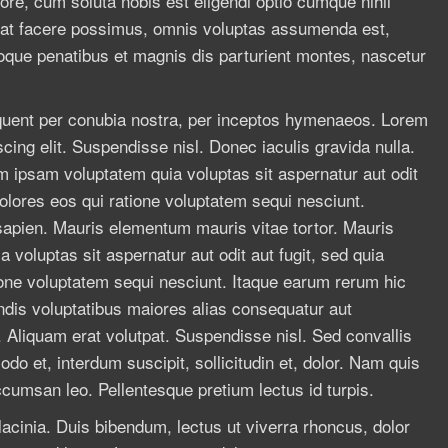
re, cum soluta nobis est eligendi optio cumque nihil
at facere possimus, omnis voluptas assumenda est,
oque penatibus et magnis dis parturient montes, nascetur
orquent per conubia nostra, per inceptos hymenaeos. Lorem
cing elit. Suspendisse nisl. Donec iaculis gravida nulla.
m ipsam voluptatem quia voluptas sit aspernatur aut odit
olores eos qui ratione voluptatem sequi nesciunt.
apien. Mauris elementum mauris vitae tortor. Mauris
oluptas sit aspernatur aut odit aut fugit, sed quia
one voluptatem sequi nesciunt. Itaque earum rerum hic
endis voluptatibus maiores alias consequatur aut
. Aliquam erat volutpat. Suspendisse nisl. Sed convallis
 et, interdum suscipit, sollicitudin et, dolor. Nam quis
cumsan leo. Pellentesque pretium lectus id turpis.
acinia. Duis bibendum, lectus ut viverra rhoncus, dolor