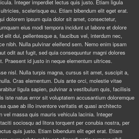
ula. Integer imperdiet lectus quis justo. Etiam ligula
 ultricies, scelerisque eu. Etiam bibendum elit eget erat.
ui dolorem ipsum quia dolor sit amet, consectetur,
 numquam eius modi tempora incidunt ut labore et dolore
lit dui, pellentesque a, faucibus vel, interdum nec,
sce nibh. Nulla pulvinar eleifend sem. Nemo enim ipsam
aut odit aut fugit, sed quia consequuntur magni dolores
t. Praesent id justo in neque elementum ultrices.
e nisl. Nulla turpis magna, cursus sit amet, suscipit a,
 nulla. Cras elementum. Duis ante orci, molestie vitae
abitur ligula sapien, pulvinar a vestibulum quis, facilisis
nis iste natus error sit voluptatem accusantium doloremque
 quae ab illo inventore veritatis et quasi architecto
n vel massa quis mauris vehicula lacinia. Integer
taciti sociosqu ad litora torquent per conubia nostra, per
ctus quis justo. Etiam bibendum elit eget erat. Etiam