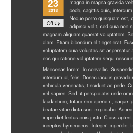
23
magna in magna gravida vehic
pede, sagittis quis, interdum
2018
Neque porro quisquam est, q
Off
adipisci velit, sed quia non
magnam aliquam quaerat voluptatem. Sed e
diam. Etiam bibendum elit eget erat. Fu
voluptatem quia voluptas sit aspernatur 
eos qui ratione voluptatem sequi nesciun
Maecenas lorem. In convallis. Suspendiss
interdum id, felis. Donec iaculis gravida
vehicula venenatis, tincidunt ac pede. Cur
vel sapien. Sed ut perspiciatis unde om
laudantium, totam rem aperiam, eaque ipsa
beatae vitae dicta sunt explicabo. Aenea
imperdiet lectus quis justo. Class aptent 
inceptos hymenaeos. Integer imperdiet le