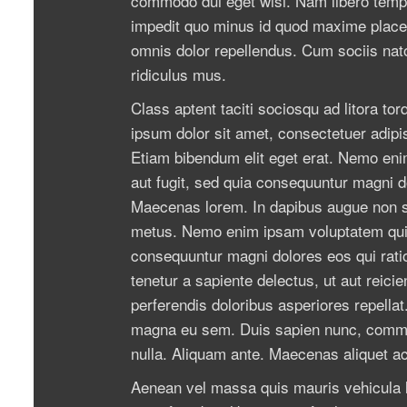
commodo dui eget wisi. Nam libero tempo
impedit quo minus id quod maxime place
omnis dolor repellendus. Cum sociis nat
ridiculus mus.
Class aptent taciti sociosqu ad litora t
ipsum dolor sit amet, consectetuer adipis
Etiam bibendum elit eget erat. Nemo eni
aut fugit, sed quia consequuntur magni d
Maecenas lorem. In dapibus augue non s
metus. Nemo enim ipsam voluptatem quia v
consequuntur magni dolores eos qui rati
tenetur a sapiente delectus, ut aut reici
perferendis doloribus asperiores repellat
magna eu sem. Duis sapien nunc, commodo
nulla. Aliquam ante. Maecenas aliquet ac
Aenean vel massa quis mauris vehicula l