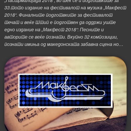
„Пастрмалијада 2018“, во тек се и подготвките за
33.тото издание на фестивалот на музика „Макфест
2018“. Финалните подготвките за фестивалот
течат и веќе Штип е подготвен да оддржи уште
едно издание на „Макфест 2018“: Песните и
авторите се веќе познати. Вкупно 32 композиции,
познати имиња од македонската забавна сцена но…