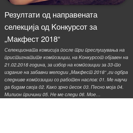
Резултати од направената
селекција од Kонкурсот за
„Макфест 2018“
Селекционата комисија после три преслушувања на
пристигнатите композиции, на Kонкурсот објавен на
21.02.2018 година, за избор на композиции за 33-то
издание на забавни мелодии „Макфест 2018“ ,ги одбра
следниве композиции со работен наслов: 01. Ме научи
да бидам своја 02. Како зрно песок 03. Песно моја 04.
Милион причини 05. Не ме следи 06. Мое…